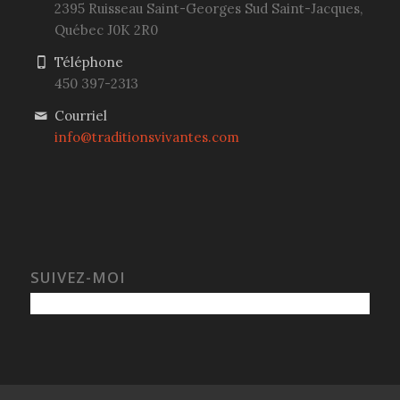
2395 Ruisseau Saint-Georges Sud
Saint-Jacques,
Québec
J0K 2R0
Téléphone
450 397-2313
Courriel
info@traditionsvivantes.com
SUIVEZ-MOI